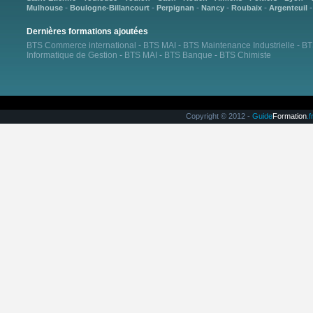
-
-
-
-
-
Mulhouse
Boulogne-Billancourt
Perpignan
Nancy
Roubaix
Argenteuil
Dernières formations ajoutées
BTS Commerce international
-
BTS MAI
-
BTS Maintenance Industrielle
-
BT
Informatique de Gestion
-
BTS MAI
-
BTS Banque
-
BTS Chimiste
Copyright © 2012 -
Guide
Formation
.f