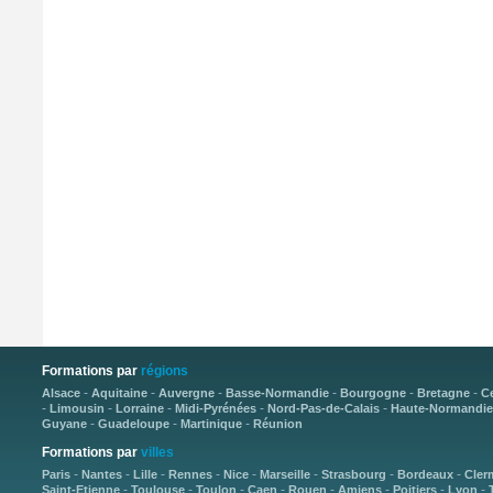
Formations par
régions
-
-
-
-
-
-
Alsace
Aquitaine
Auvergne
Basse-Normandie
Bourgogne
Bretagne
C
-
-
-
-
-
Limousin
Lorraine
Midi-Pyrénées
Nord-Pas-de-Calais
Haute-Normandie
-
-
-
Guyane
Guadeloupe
Martinique
Réunion
Formations par
villes
-
-
-
-
-
-
-
-
Paris
Nantes
Lille
Rennes
Nice
Marseille
Strasbourg
Bordeaux
Cler
-
-
-
-
-
-
-
-
Saint-Etienne
Toulouse
Toulon
Caen
Rouen
Amiens
Poitiers
Lyon