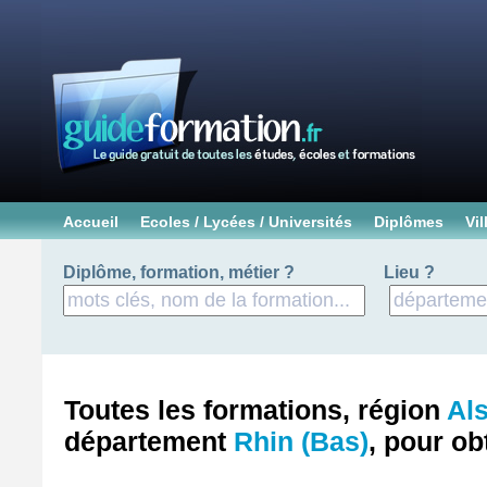
Accueil
Ecoles / Lycées / Universités
Diplômes
Vil
Diplôme, formation, métier ?
Lieu ?
Toutes les formations, région
Al
département
Rhin (Bas)
, pour ob