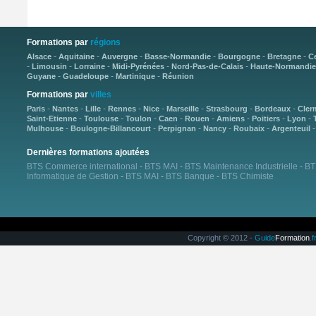
Formations par
régions
-
-
-
-
-
-
Alsace
Aquitaine
Auvergne
Basse-Normandie
Bourgogne
Bretagne
C
-
-
-
-
-
Limousin
Lorraine
Midi-Pyrénées
Nord-Pas-de-Calais
Haute-Normandie
-
-
-
Guyane
Guadeloupe
Martinique
Réunion
Formations par
villes
-
-
-
-
-
-
-
-
Paris
Nantes
Lille
Rennes
Nice
Marseille
Strasbourg
Bordeaux
Cler
-
-
-
-
-
-
-
-
Saint-Etienne
Toulouse
Toulon
Caen
Rouen
Amiens
Poitiers
Lyon
-
-
-
-
-
Mulhouse
Boulogne-Billancourt
Perpignan
Nancy
Roubaix
Argenteuil
Dernières formations ajoutées
BTS Commerce international
-
BTS MAI
-
BTS Maintenance Industrielle
-
BT
Informatique de Gestion
-
BTS MAI
-
BTS Banque
-
BTS Chimiste
Copyright © 2012 -
Guide
Formation
.f