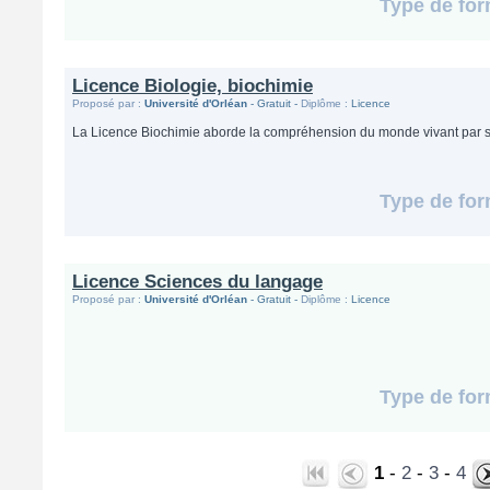
Type de for
Licence Biologie, biochimie
Proposé par :
Université d'Orléan
- Gratuit -
Diplôme :
Licence
La Licence Biochimie aborde la compréhension du monde vivant par ses
Type de for
Licence Sciences du langage
Proposé par :
Université d'Orléan
- Gratuit -
Diplôme :
Licence
Type de for
1
-
2
-
3
-
4