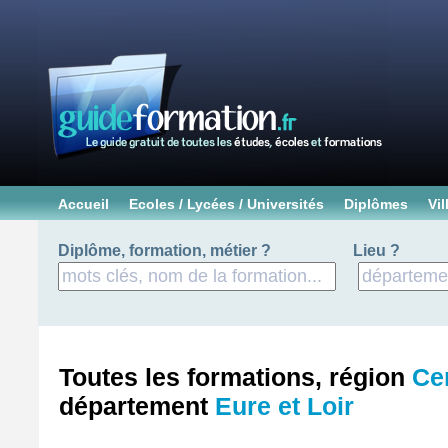
Accueil
Ecoles / Lycées / Universités
Diplômes
Vil
Diplôme, formation, métier ?
Lieu ?
Toutes les formations, région
Ce
département
Eure et Loir