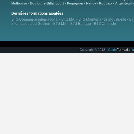
-
-
-
-
-
Mulhouse
Boulogne-Billancourt
Perpignan
Nancy
Roubaix
Argenteuil
Dernières formations ajoutées
BTS Commerce international
-
BTS MAI
-
BTS Maintenance Industrielle
-
BT
Informatique de Gestion
-
BTS MAI
-
BTS Banque
-
BTS Chimiste
Copyright © 2012 -
Guide
Formation
.f