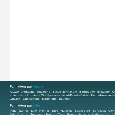
Formations par
régions
-
-
-
-
-
-
Alsace
Aquitaine
Auvergne
Basse-Normandie
Bourgogne
Bretagne
C
-
-
-
-
-
Limousin
Lorraine
Midi-Pyrénées
Nord-Pas-de-Calais
Haute-Normandie
-
-
-
Guyane
Guadeloupe
Martinique
Réunion
Formations par
villes
-
-
-
-
-
-
-
-
Paris
Nantes
Lille
Rennes
Nice
Marseille
Strasbourg
Bordeaux
Cler
-
-
-
-
-
-
-
-
Saint-Etienne
Toulouse
Toulon
Caen
Rouen
Amiens
Poitiers
Lyon