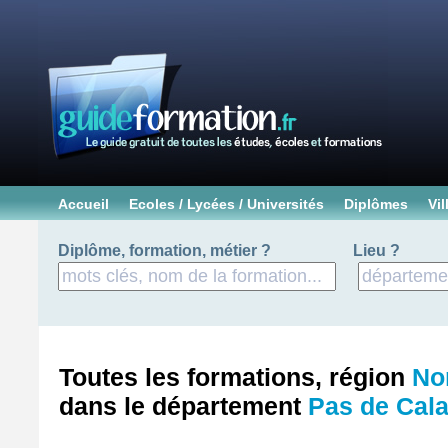
Accueil
Ecoles / Lycées / Universités
Diplômes
Vil
Diplôme, formation, métier ?
Lieu ?
Toutes les formations, région
No
dans le département
Pas de Cala