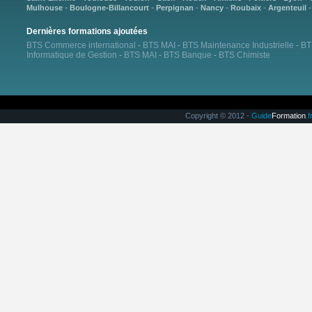
-
-
-
-
-
Mulhouse
Boulogne-Billancourt
Perpignan
Nancy
Roubaix
Argenteuil
Dernières formations ajoutées
BTS Commerce international
-
BTS MAI
-
BTS Maintenance Industrielle
-
BT
Informatique de Gestion
-
BTS MAI
-
BTS Banque
-
BTS Chimiste
Copyright © 2012 -
Guide
Formation
.f