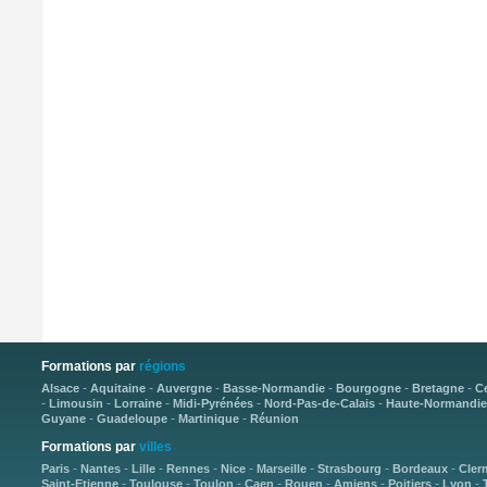
Formations par
régions
-
-
-
-
-
-
Alsace
Aquitaine
Auvergne
Basse-Normandie
Bourgogne
Bretagne
C
-
-
-
-
-
Limousin
Lorraine
Midi-Pyrénées
Nord-Pas-de-Calais
Haute-Normandie
-
-
-
Guyane
Guadeloupe
Martinique
Réunion
Formations par
villes
-
-
-
-
-
-
-
-
Paris
Nantes
Lille
Rennes
Nice
Marseille
Strasbourg
Bordeaux
Cler
-
-
-
-
-
-
-
-
Saint-Etienne
Toulouse
Toulon
Caen
Rouen
Amiens
Poitiers
Lyon