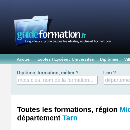
Accueil
Ecoles / Lycées / Universités
Diplômes
Vil
Diplôme, formation, métier ?
Lieu ?
Toutes les formations, région
Mi
département
Tarn