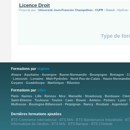
Licence Droit
Proposé par :
Université Jean-Francois Champollion - CUFR
- Gratuit -
Diplôme :
Type de for
Formations par
régions
-
-
-
-
-
-
Alsace
Aquitaine
Auvergne
Basse-Normandie
Bourgogne
Bretagne
C
-
-
-
-
-
Limousin
Lorraine
Midi-Pyrénées
Nord-Pas-de-Calais
Haute-Normandie
-
-
-
Guyane
Guadeloupe
Martinique
Réunion
Formations par
villes
-
-
-
-
-
-
-
-
Paris
Nantes
Lille
Rennes
Nice
Marseille
Strasbourg
Bordeaux
Cler
-
-
-
-
-
-
-
-
Saint-Etienne
Toulouse
Toulon
Caen
Rouen
Amiens
Poitiers
Lyon
-
-
-
-
-
Mulhouse
Boulogne-Billancourt
Perpignan
Nancy
Roubaix
Argenteuil
Dernières formations ajoutées
BTS Commerce international
-
BTS MAI
-
BTS Maintenance Industrielle
-
BT
Informatique de Gestion
-
BTS MAI
-
BTS Banque
-
BTS Chimiste