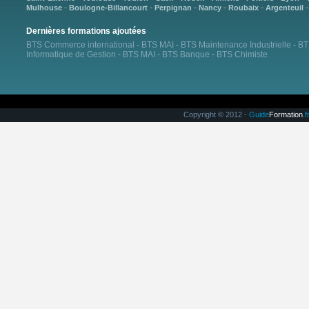
-
-
-
-
-
Mulhouse
Boulogne-Billancourt
Perpignan
Nancy
Roubaix
Argenteuil
Dernières formations ajoutées
BTS Commerce international
-
BTS MAI
-
BTS Maintenance Industrielle
-
BT
Informatique de Gestion
-
BTS MAI
-
BTS Banque
-
BTS Chimiste
Copyright © 2012 -
Guide
Formation
.f