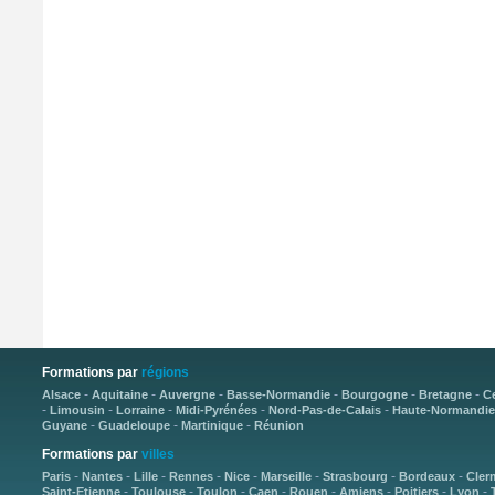
Formations par
régions
-
-
-
-
-
-
Alsace
Aquitaine
Auvergne
Basse-Normandie
Bourgogne
Bretagne
C
-
-
-
-
-
Limousin
Lorraine
Midi-Pyrénées
Nord-Pas-de-Calais
Haute-Normandie
-
-
-
Guyane
Guadeloupe
Martinique
Réunion
Formations par
villes
-
-
-
-
-
-
-
-
Paris
Nantes
Lille
Rennes
Nice
Marseille
Strasbourg
Bordeaux
Cler
-
-
-
-
-
-
-
-
Saint-Etienne
Toulouse
Toulon
Caen
Rouen
Amiens
Poitiers
Lyon