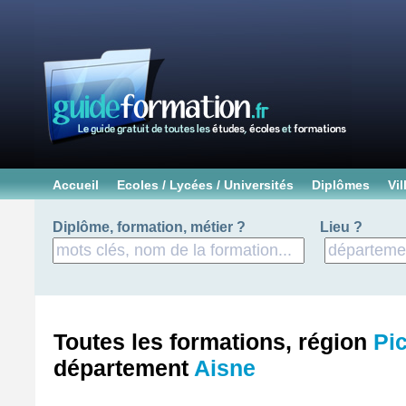
Accueil
Ecoles / Lycées / Universités
Diplômes
Vil
Diplôme, formation, métier ?
Lieu ?
Toutes les formations, région
Pi
département
Aisne