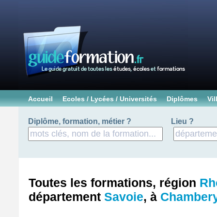
Accueil
Ecoles / Lycées / Universités
Diplômes
Vil
Diplôme, formation, métier ?
Lieu ?
Toutes les formations, région
Rh
département
Savoie
, à
Chamber