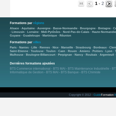
1
-
2
Formations par
régions
-
-
-
-
-
-
Alsace
Aquitaine
Auvergne
Basse-Normandie
Bourgogne
Bretagne
C
-
-
-
-
-
Limousin
Lorraine
Midi-Pyrénées
Nord-Pas-de-Calais
Haute-Normandie
-
-
-
Guyane
Guadeloupe
Martinique
Réunion
Formations par
villes
-
-
-
-
-
-
-
-
Paris
Nantes
Lille
Rennes
Nice
Marseille
Strasbourg
Bordeaux
Cler
-
-
-
-
-
-
-
-
Saint-Etienne
Toulouse
Toulon
Caen
Rouen
Amiens
Poitiers
Lyon
-
-
-
-
-
Mulhouse
Boulogne-Billancourt
Perpignan
Nancy
Roubaix
Argenteuil
Dernières formations ajoutées
BTS Commerce international
-
BTS MAI
-
BTS Maintenance Industrielle
-
BT
Informatique de Gestion
-
BTS MAI
-
BTS Banque
-
BTS Chimiste
Copyright © 2012 -
Guide
Formation
.f