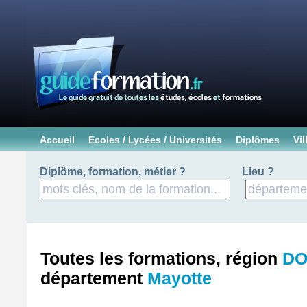
Accueil
Ecoles / Lycées / Universités
Diplômes
Vil
Diplôme, formation, métier ?
Lieu ?
Toutes les formations, région
DO
département
Mayotte