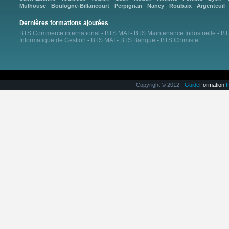
-
-
-
-
-
Mulhouse
Boulogne-Billancourt
Perpignan
Nancy
Roubaix
Argenteuil
Dernières formations ajoutées
BTS Commerce international
-
BTS MAI
-
BTS Maintenance Industrielle
-
BT
Informatique de Gestion
-
BTS MAI
-
BTS Banque
-
BTS Chimiste
Copyright © 2012 -
Guide
Formation
.f