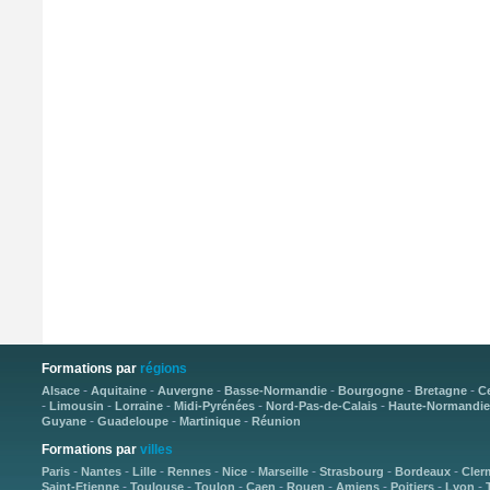
Formations par
régions
-
-
-
-
-
-
Alsace
Aquitaine
Auvergne
Basse-Normandie
Bourgogne
Bretagne
C
-
-
-
-
-
Limousin
Lorraine
Midi-Pyrénées
Nord-Pas-de-Calais
Haute-Normandie
-
-
-
Guyane
Guadeloupe
Martinique
Réunion
Formations par
villes
-
-
-
-
-
-
-
-
Paris
Nantes
Lille
Rennes
Nice
Marseille
Strasbourg
Bordeaux
Cler
-
-
-
-
-
-
-
-
Saint-Etienne
Toulouse
Toulon
Caen
Rouen
Amiens
Poitiers
Lyon