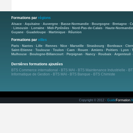
Formations par
régions
-
-
-
-
-
-
Alsace
Aquitaine
Auvergne
Basse-Normandie
Bourgogne
Bretagne
C
-
-
-
-
-
Limousin
Lorraine
Midi-Pyrénées
Nord-Pas-de-Calais
Haute-Normandie
-
-
-
Guyane
Guadeloupe
Martinique
Réunion
Formations par
villes
-
-
-
-
-
-
-
-
Paris
Nantes
Lille
Rennes
Nice
Marseille
Strasbourg
Bordeaux
Cler
-
-
-
-
-
-
-
-
Saint-Etienne
Toulouse
Toulon
Caen
Rouen
Amiens
Poitiers
Lyon
-
-
-
-
-
Mulhouse
Boulogne-Billancourt
Perpignan
Nancy
Roubaix
Argenteuil
Dernières formations ajoutées
BTS Commerce international
-
BTS MAI
-
BTS Maintenance Industrielle
-
BT
Informatique de Gestion
-
BTS MAI
-
BTS Banque
-
BTS Chimiste
Copyright © 2012 -
Guide
Formation
.f