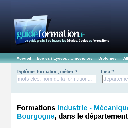
Accueil
Ecoles / Lycées / Universités
Diplômes
Vil
Diplôme, formation, métier ?
Lieu ?
Formations
Industrie - Mécaniqu
Bourgogne
, dans le départemen