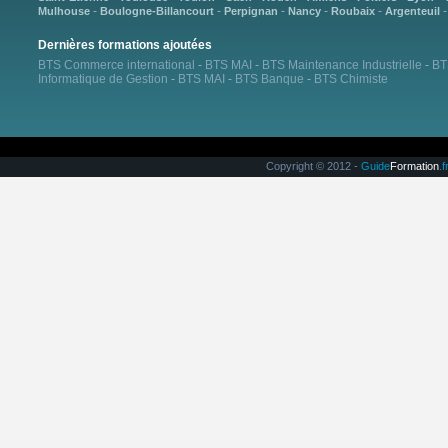
-
-
-
-
-
Mulhouse
Boulogne-Billancourt
Perpignan
Nancy
Roubaix
Argenteuil
Dernières formations ajoutées
BTS Commerce international
-
BTS MAI
-
BTS Maintenance Industrielle
-
BT
Informatique de Gestion
-
BTS MAI
-
BTS Banque
-
BTS Chimiste
Copyright © 2012 -
Guide
Formation
.f