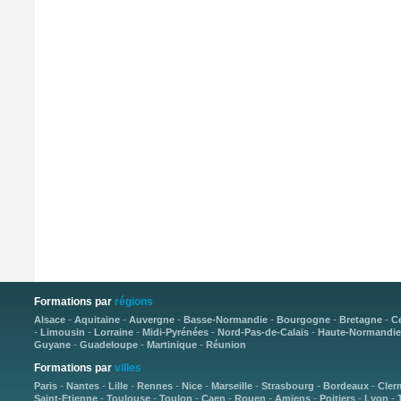
Formations par
régions
-
-
-
-
-
-
Alsace
Aquitaine
Auvergne
Basse-Normandie
Bourgogne
Bretagne
C
-
-
-
-
-
Limousin
Lorraine
Midi-Pyrénées
Nord-Pas-de-Calais
Haute-Normandie
-
-
-
Guyane
Guadeloupe
Martinique
Réunion
Formations par
villes
-
-
-
-
-
-
-
-
Paris
Nantes
Lille
Rennes
Nice
Marseille
Strasbourg
Bordeaux
Cler
-
-
-
-
-
-
-
-
Saint-Etienne
Toulouse
Toulon
Caen
Rouen
Amiens
Poitiers
Lyon