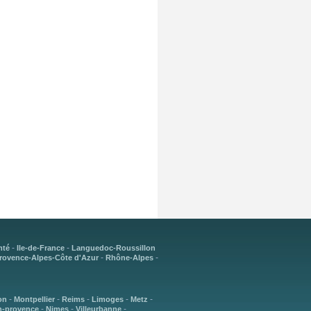
-
-
mté
Ile-de-France
Languedoc-Roussillon
-
-
rovence-Alpes-Côte d'Azur
Rhône-Alpes
-
-
-
-
-
on
Montpellier
Reims
Limoges
Metz
-
-
-
n-provence
Nimes
Villeurbanne