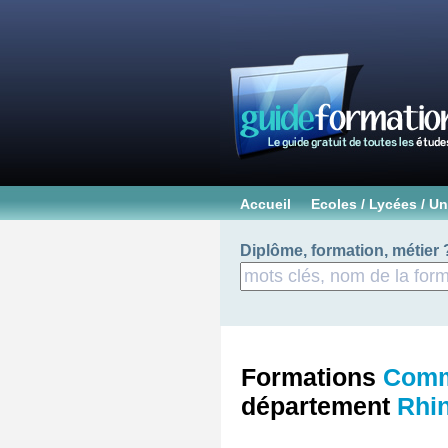
Accueil
Ecoles / Lycées / Un
Diplôme, formation, métier 
Formations
Comm
département
Rhin