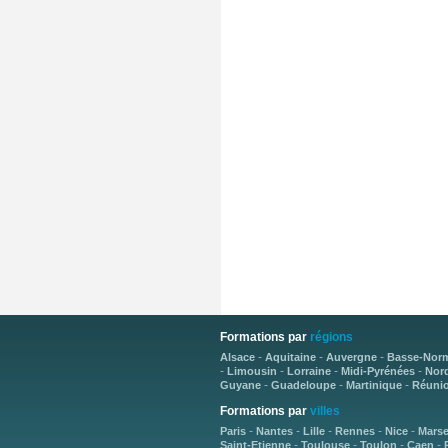
Formations par
régions
-
-
-
Alsace
Aquitaine
Auvergne
Basse-Nor
-
-
-
-
Limousin
Lorraine
Midi-Pyrénées
Nord
-
-
-
Guyane
Guadeloupe
Martinique
Réuni
Formations par
villes
-
-
-
-
-
Paris
Nantes
Lille
Rennes
Nice
Marse
-
-
-
-
Saint-Etienne
Toulouse
Toulon
Caen