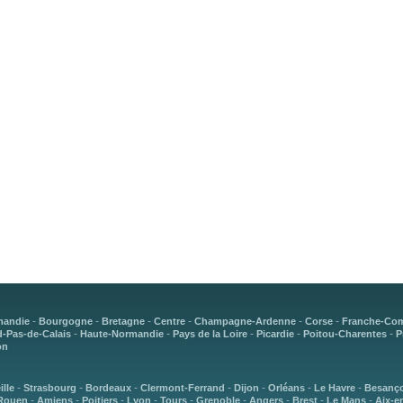
-
-
-
-
-
-
mandie
Bourgogne
Bretagne
Centre
Champagne-Ardenne
Corse
Franche-Co
-
-
-
-
-
-Pas-de-Calais
Haute-Normandie
Pays de la Loire
Picardie
Poitou-Charentes
P
on
-
-
-
-
-
-
-
ille
Strasbourg
Bordeaux
Clermont-Ferrand
Dijon
Orléans
Le Havre
Besanç
-
-
-
-
-
-
-
-
-
Rouen
Amiens
Poitiers
Lyon
Tours
Grenoble
Angers
Brest
Le Mans
Aix-e