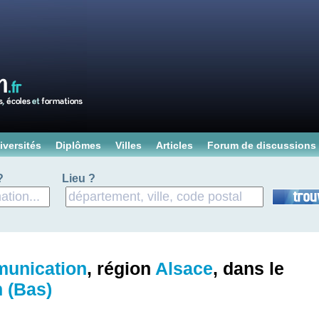
iversités
Diplômes
Villes
Articles
Forum de discussions
?
Lieu ?
unication
, région
Alsace
, dans le
 (Bas)