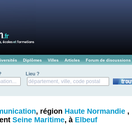
iversités
Diplômes
Villes
Articles
Forum de discussions
?
Lieu ?
unication
, région
Haute Normandie
,
ment
Seine Maritime
, à
Elbeuf