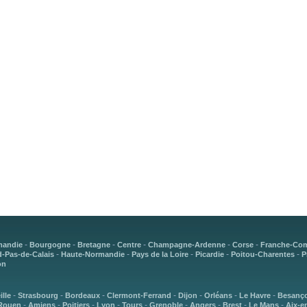
-
-
-
-
-
-
mandie
Bourgogne
Bretagne
Centre
Champagne-Ardenne
Corse
Franche-Co
-
-
-
-
-
-Pas-de-Calais
Haute-Normandie
Pays de la Loire
Picardie
Poitou-Charentes
P
on
-
-
-
-
-
-
-
ille
Strasbourg
Bordeaux
Clermont-Ferrand
Dijon
Orléans
Le Havre
Besanç
-
-
-
-
-
-
-
-
-
Rouen
Amiens
Poitiers
Lyon
Tours
Grenoble
Angers
Brest
Le Mans
Aix-e