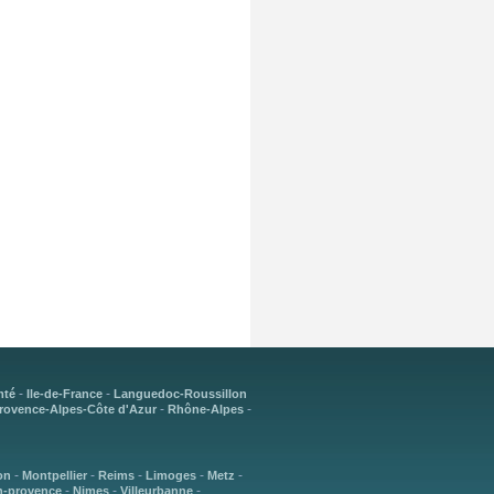
-
-
mté
Ile-de-France
Languedoc-Roussillon
-
-
rovence-Alpes-Côte d'Azur
Rhône-Alpes
-
-
-
-
-
on
Montpellier
Reims
Limoges
Metz
-
-
-
n-provence
Nimes
Villeurbanne