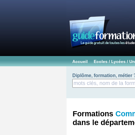
Accueil
Ecoles / Lycées / Un
Diplôme, formation, métier 
Formations
Comm
dans le départe