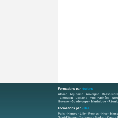
Formations par
régions
-
-
-
Alsace
Aquitaine
Auvergne
Basse-Nor
-
-
-
-
Limousin
Lorraine
Midi-Pyrénées
Nord
-
-
-
Guyane
Guadeloupe
Martinique
Réuni
Formations par
villes
-
-
-
-
-
Paris
Nantes
Lille
Rennes
Nice
Marse
-
-
-
-
Saint-Etienne
Toulouse
Toulon
Caen