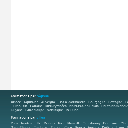
Formations par
régions
-
-
-
-
-
-
Alsace
Aquitaine
Auvergne
Basse-Normandie
Bourgogne
Bretagne
C
-
-
-
-
-
Limousin
Lorraine
Midi-Pyrénées
Nord-Pas-de-Calais
Haute-Normandie
-
-
-
Guyane
Guadeloupe
Martinique
Réunion
Formations par
villes
-
-
-
-
-
-
-
-
Paris
Nantes
Lille
Rennes
Nice
Marseille
Strasbourg
Bordeaux
Cler
-
-
-
-
-
-
-
-
Saint-Etienne
Toulouse
Toulon
Caen
Rouen
Amiens
Poitiers
Lyon