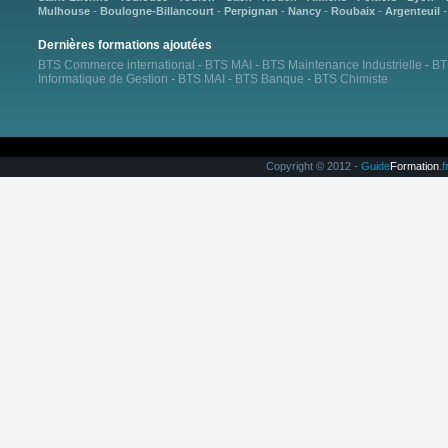
-
-
-
-
-
Mulhouse
Boulogne-Billancourt
Perpignan
Nancy
Roubaix
Argenteuil
Dernières formations ajoutées
BTS Commerce international
-
BTS MAI
-
BTS Maintenance Industrielle
-
BT
Informatique de Gestion
-
BTS MAI
-
BTS Banque
-
BTS Chimiste
Copyright © 2012 -
Guide
Formation
.f