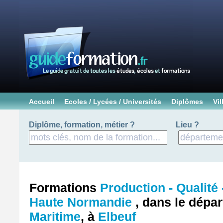
Accueil
Ecoles / Lycées / Universités
Diplômes
Vil
Diplôme, formation, métier ?
Lieu ?
Formations
Production - Qualité
Haute Normandie
, dans le dépa
Maritime
, à
Elbeuf