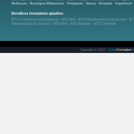
-
-
-
-
-
Mulhouse
Boulogne-Billancourt
Perpignan
Nancy
Roubaix
Argenteuil
Dernières formations ajoutées
BTS Commerce international
-
BTS MAI
-
BTS Maintenance Industrielle
-
BT
Informatique de Gestion
-
BTS MAI
-
BTS Banque
-
BTS Chimiste
Copyright © 2012 -
Guide
Formation
.f