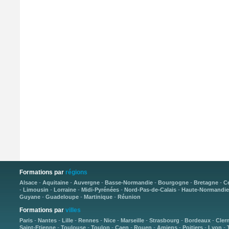
Formations par
régions
-
-
-
-
-
-
Alsace
Aquitaine
Auvergne
Basse-Normandie
Bourgogne
Bretagne
C
-
-
-
-
-
Limousin
Lorraine
Midi-Pyrénées
Nord-Pas-de-Calais
Haute-Normandie
-
-
-
Guyane
Guadeloupe
Martinique
Réunion
Formations par
villes
-
-
-
-
-
-
-
-
Paris
Nantes
Lille
Rennes
Nice
Marseille
Strasbourg
Bordeaux
Cler
-
-
-
-
-
-
-
-
Saint-Etienne
Toulouse
Toulon
Caen
Rouen
Amiens
Poitiers
Lyon