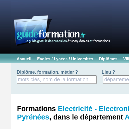
Accueil
Ecoles / Lycées / Universités
Diplômes
Vil
Diplôme, formation, métier ?
Lieu ?
Formations
Electricité - Electro
Pyrénées
, dans le département
A