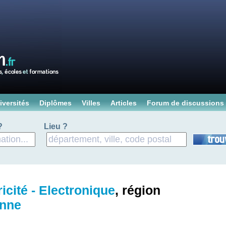
iversités
Diplômes
Villes
Articles
Forum de discussions
?
Lieu ?
ricité - Electronique
, région
nne