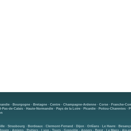
-
-
-
-
-
-
mandie
Bourgogne
Bretagne
Centre
Champagne-Ardenne
Corse
Franche-Co
-
-
-
-
-
-Pas-de-Calais
Haute-Normandie
Pays de la Loire
Picardie
Poitou-Charentes
P
on
-
-
-
-
-
-
-
ille
Strasbourg
Bordeaux
Clermont-Ferrand
Dijon
Orléans
Le Havre
Besanç
-
-
-
-
-
-
-
-
-
Rouen
Amiens
Poitiers
Lyon
Tours
Grenoble
Angers
Brest
Le Mans
Aix-e