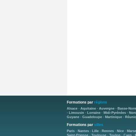
Formations par
régions
-
-
-
Alsace
Aquitaine
Auvergne
Basse-Nor
-
-
-
-
Limousin
Lorraine
Midi-Pyrénées
Nord
-
-
-
Guyane
Guadeloupe
Martinique
Réuni
Formations par
villes
-
-
-
-
-
Paris
Nantes
Lille
Rennes
Nice
Marse
-
-
-
-
Saint-Etienne
Toulouse
Toulon
Caen