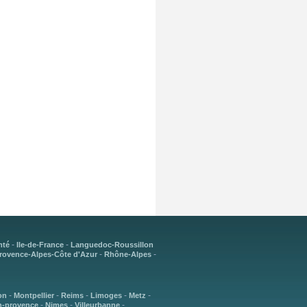
-
-
mté
Ile-de-France
Languedoc-Roussillon
-
-
rovence-Alpes-Côte d'Azur
Rhône-Alpes
-
-
-
-
-
on
Montpellier
Reims
Limoges
Metz
-
-
-
n-provence
Nimes
Villeurbanne