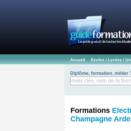
Accueil
Ecoles / Lycées / Un
Diplôme, formation, métier 
Formations
Elect
Champagne Arde