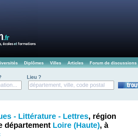
iversités
Diplômes
Villes
Articles
Forum de discussions
?
Lieu ?
es - Littérature - Lettres
, région
le département
Loire (Haute)
, à
c