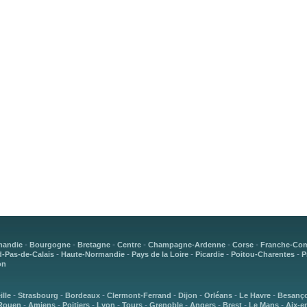
-
-
-
-
-
-
mandie
Bourgogne
Bretagne
Centre
Champagne-Ardenne
Corse
Franche-Co
-
-
-
-
-
-Pas-de-Calais
Haute-Normandie
Pays de la Loire
Picardie
Poitou-Charentes
P
on
-
-
-
-
-
-
-
ille
Strasbourg
Bordeaux
Clermont-Ferrand
Dijon
Orléans
Le Havre
Besanç
-
-
-
-
-
-
-
-
-
Rouen
Amiens
Poitiers
Lyon
Tours
Grenoble
Angers
Brest
Le Mans
Aix-e