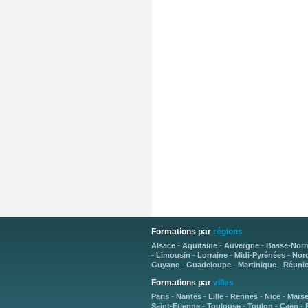
Formations par
régions
-
-
-
Alsace
Aquitaine
Auvergne
Basse-Nor
-
-
-
-
Limousin
Lorraine
Midi-Pyrénées
Nord
-
-
-
Guyane
Guadeloupe
Martinique
Réuni
Formations par
villes
-
-
-
-
-
Paris
Nantes
Lille
Rennes
Nice
Marse
-
-
-
-
Saint-Etienne
Toulouse
Toulon
Caen