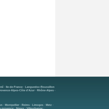
-
-
mté
Ile-de-France
Languedoc-Roussillon
-
-
rovence-Alpes-Côte d'Azur
Rhône-Alpes
-
-
-
-
-
on
Montpellier
Reims
Limoges
Metz
-
-
-
n-provence
Nimes
Villeurbanne