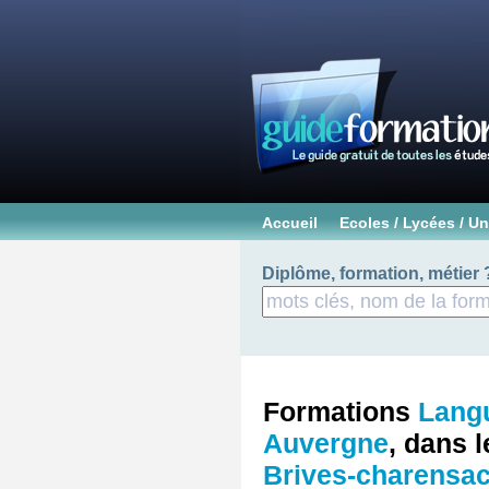
Accueil
Ecoles / Lycées / Un
Diplôme, formation, métier 
Formations
Langu
Auvergne
, dans 
Brives-charensa