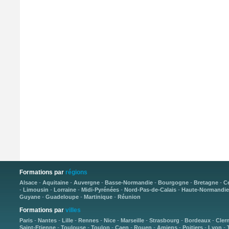
Formations par
régions
-
-
-
-
-
-
Alsace
Aquitaine
Auvergne
Basse-Normandie
Bourgogne
Bretagne
C
-
-
-
-
-
Limousin
Lorraine
Midi-Pyrénées
Nord-Pas-de-Calais
Haute-Normandie
-
-
-
Guyane
Guadeloupe
Martinique
Réunion
Formations par
villes
-
-
-
-
-
-
-
-
Paris
Nantes
Lille
Rennes
Nice
Marseille
Strasbourg
Bordeaux
Cler
-
-
-
-
-
-
-
-
Saint-Etienne
Toulouse
Toulon
Caen
Rouen
Amiens
Poitiers
Lyon