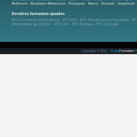
-
-
-
-
-
Mulhouse
Boulogne-Billancourt
Perpignan
Nancy
Roubaix
Argenteuil
Dernières formations ajoutées
BTS Commerce international
-
BTS MAI
-
BTS Maintenance Industrielle
-
BT
Informatique de Gestion
-
BTS MAI
-
BTS Banque
-
BTS Chimiste
Copyright © 2012 -
Guide
Formation
.f