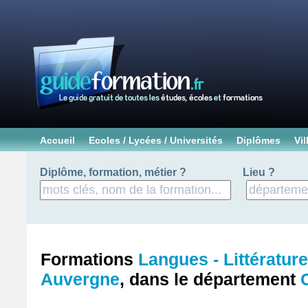
Accueil
Ecoles / Lycées / Universités
Diplômes
Vil
Diplôme, formation, métier ?
Lieu ?
Formations
Langues - Littérature
Auvergne
, dans le département